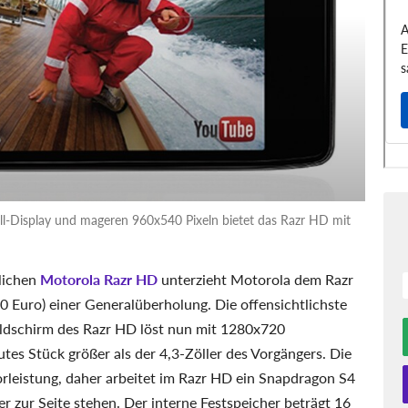
ll-Display und mageren 960x540 Pixeln bietet das Razr HD mit
lichen
Motorola Razr HD
unterzieht Motorola dem Razr
0 Euro) einer Generalüberholung. Die offensichtlichste
ldschirm des Razr HD löst nun mit 1280x720
utes Stück größer als der 4,3-Zöller des Vorgängers. Die
rleistung, daher arbeitet im Razr HD ein Snapdragon S4
r zur Seite stehen. Der interne Festspeicher beträgt 16