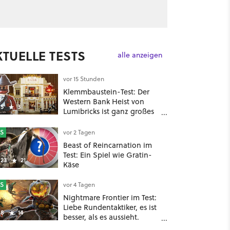
KTUELLE TESTS
alle anzeigen
vor 15 Stunden
Klemmbaustein-Test: Der
Western Bank Heist von
5
3
Lumibricks ist ganz großes
Kino, aber ich wünschte,
ich hätte vorher nie von der
S
vor 2 Tagen
Marke gehört
Beast of Reincarnation im
Test: Ein Spiel wie Gratin-
23
21
Käse
S
vor 4 Tagen
Nightmare Frontier im Test:
Liebe Rundentaktiker, es ist
8
14
besser, als es aussieht.
Ehrlich!