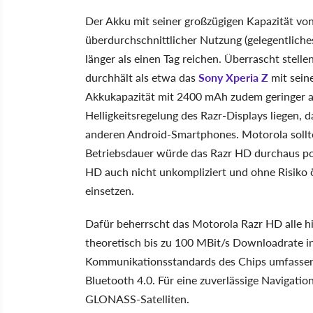
Der Akku mit seiner großzügigen Kapazität von
überdurchschnittlicher Nutzung (gelegentliches
länger als einen Tag reichen. Überrascht stellen
durchhält als etwa das
Sony Xperia Z
mit sein
Akkukapazität mit 2400 mAh zudem geringer au
Helligkeitsregelung des Razr-Displays liegen, 
anderen Android-Smartphones. Motorola sollte
Betriebsdauer würde das Razr HD durchaus po
HD auch nicht unkompliziert und ohne Risiko 
einsetzen.
Dafür beherrscht das Motorola Razr HD alle 
theoretisch bis zu 100 MBit/s Downloadrate 
Kommunikationsstandards des Chips umfass
Bluetooth 4.0. Für eine zuverlässige Navigat
GLONASS-Satelliten.