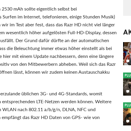
 2530 mAh sollte eigentlich selbst bei
 Surfen im Internet, telefonieren, einige Stunden Musik)
 wir im Test aber fest, dass das Razr HD nicht viel länger
A
em wesentlich höher aufgelösten Full-HD-Display, dessen
sfällt. Der Grund dafür dürfte an der automatischen
dass die Beleuchtung immer etwas höher einstellt als bei
 hier mit einem Update nachbessern, denn eine längere
sitiv von den Mitbewerbern abheben. Weil sich das Razr
öffnen lässt, können wir zudem keinen Austauschakku
PLU
hierzulande üblichen 3G- und 4G-Standards, womit
in entsprechenden LTE-Netzen werden können. Weitere
PLU
en WLAN nach 802.11 a/b/g/n, DLNA, NFC und
ion empfängt das Razr HD Daten von GPS- wie von