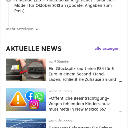
Modell für Oktober 2013 an (Update: Angaben zum
Preis)
mehr anzeigen
AKTUELLE NEWS
alle anzeigen
vor 9 Stunden
Ein Glückspilz kauft eine PS4 für 5
Euro in einem Second-Hand-
Laden, schließt sie Zuhause an und
schon hat er seine erste
funktionierende PlayStation [Best of
vor 10 Stunden
GameStar]
»Öffentliche Beeinträchtigung«:
Wegen fehlendem Kinderschutz
muss Meta in New Mexico 567
Millionen US-Dollar zahlen
vor 10 Stunden
Deutscher Solarstrom: Ein Rekord