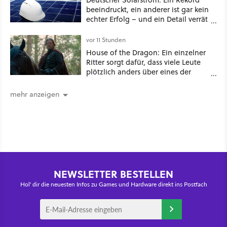
beeindruckt, ein anderer ist gar kein
echter Erfolg – und ein Detail verrät
mehr über die Energiewende als
jede Zahl
vor 11 Stunden
House of the Dragon: Ein einzelner
Ritter sorgt dafür, dass viele Leute
plötzlich anders über eines der
umstrittensten Häuser von Game of
Thrones denken
mehr anzeigen
NEWSLETTER BESTELLEN
Hol' dir die neuesten Infos zu Games und Hardware direkt ins Postfach