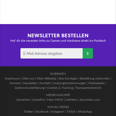
NEWSLETTER BESTELLEN
Hol' dir die neuesten Infos zu Games und Hardware direkt ins Postfach
RUBRIKEN
Impressum
|
Über uns
|
Über Webedia
|
Abo kündigen
|
Bestellung widerrufen
|
Karriere
|
Newsletter
|
Kontakt
|
Nutzungsbestimmungen
|
Mediadaten
|
Datenschutzerklärung
|
Cookies & Tracking
|
Transparenzbericht
MEDIENGRUPPE
GameStar
|
GamePro
|
Mein MMO
|
GetHero
|
Jeuxvideo.com
SOCIAL MEDIA
Twitter
|
Facebook
|
Instagram
|
TikTok
|
WhatsApp