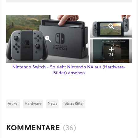
21
Nintendo Switch - So sieht Nintendo NX aus (Hardware-
Bilder) ansehen
Artikel
Hardware
News
Tobias Ritter
KOMMENTARE
(36)