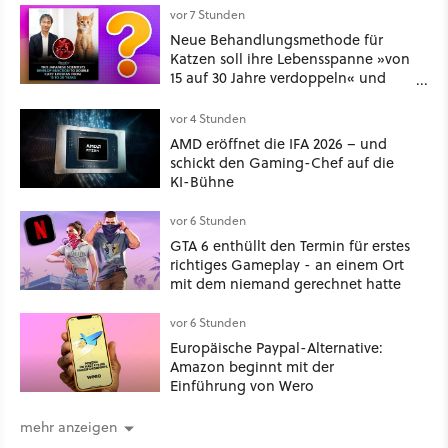
vor 7 Stunden
Neue Behandlungsmethode für
Katzen soll ihre Lebensspanne »von
15 auf 30 Jahre verdoppeln« und
über 1.200 Kommentare setzen sich
kritisch damit auseinander
vor 4 Stunden
AMD eröffnet die IFA 2026 – und
schickt den Gaming-Chef auf die
KI-Bühne
vor 6 Stunden
GTA 6 enthüllt den Termin für erstes
richtiges Gameplay - an einem Ort
mit dem niemand gerechnet hatte
vor 6 Stunden
Europäische Paypal-Alternative:
Amazon beginnt mit der
Einführung von Wero
mehr anzeigen