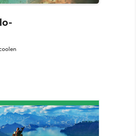
lo-
 coolen