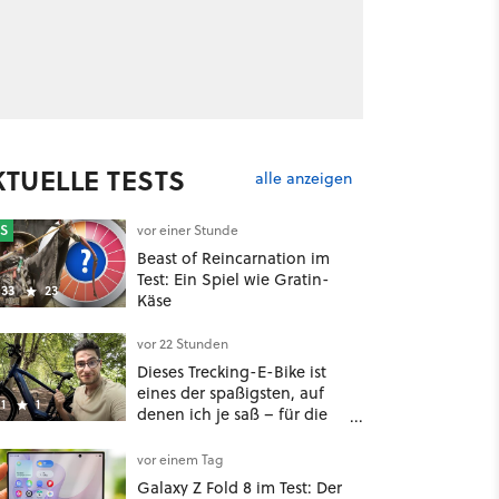
KTUELLE TESTS
alle anzeigen
S
vor einer Stunde
Beast of Reincarnation im
Test: Ein Spiel wie Gratin-
33
23
Käse
vor 22 Stunden
Dieses Trecking-E-Bike ist
eines der spaßigsten, auf
1
1
denen ich je saß – für die
Hälfte des üblichen Preises
vor einem Tag
Galaxy Z Fold 8 im Test: Der