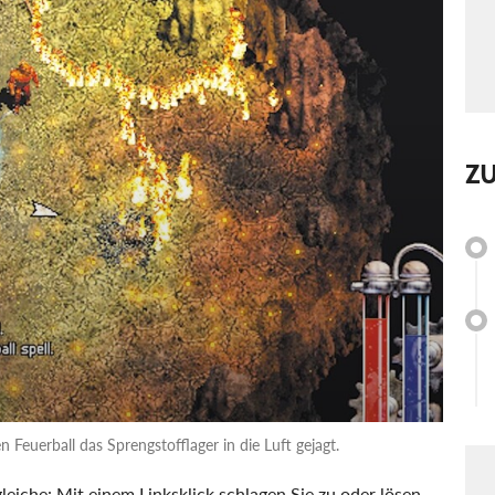
Z
 Feuerball das Sprengstofflager in die Luft gejagt.
eiche: Mit einem Linksklick schlagen Sie zu oder lösen