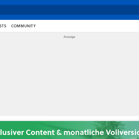
STS
COMMUNITY
lusiver Content & monatliche Vollvers