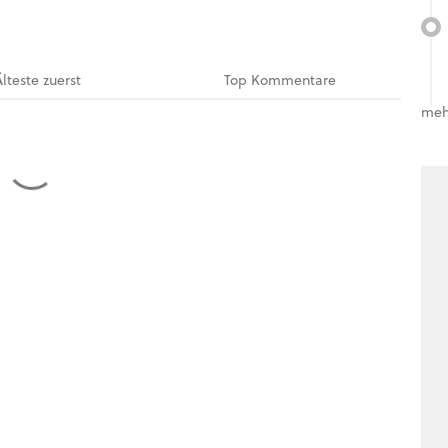
Älteste
zuerst
Top
Kommentare
meh