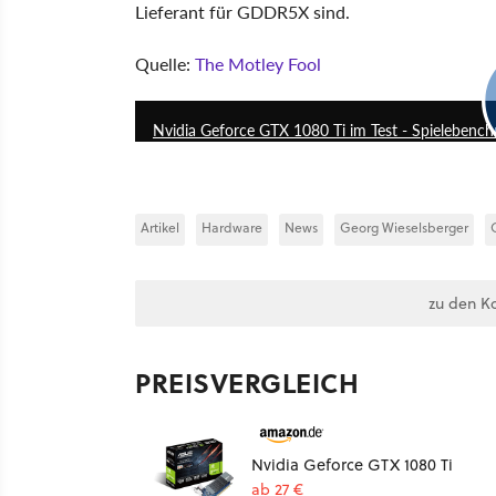
Lieferant für GDDR5X sind.
Quelle:
The Motley Fool
Nvidia Geforce GTX 1080 Ti im Test - Spielebench
Artikel
Hardware
News
Georg Wieselsberger
zu den K
PREISVERGLEICH
Nvidia Geforce GTX 1080 Ti
ab 27 €