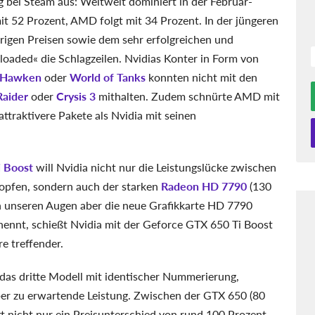
g bei Steam aus: Weltweit dominiert in der Februar-
it 52 Prozent, AMD folgt mit 34 Prozent. In der jüngeren
igen Preisen sowie dem sehr erfolgreichen und
oaded« die Schlagzeilen. Nvidias Konter in Form von
Hawken
oder
World of Tanks
konnten nicht mit den
aider
oder
Crysis 3
mithalten. Zudem schnürte AMD mit
traktivere Pakete als Nvidia mit seinen
 Boost
will Nvidia nicht nur die Leistungslücke zwischen
opfen, sondern auch der starken
Radeon HD 7790
(130
 unseren Augen aber die neue Grafikkarte HD 7790
nennt, schießt Nvidia mit der Geforce GTX 650 Ti Boost
e treffender.
 das dritte Modell mit identischer Nummerierung,
über zu erwartende Leistung. Zwischen der GTX 650 (80
gt nicht nur ein Preisunterschied von rund 100 Prozent,