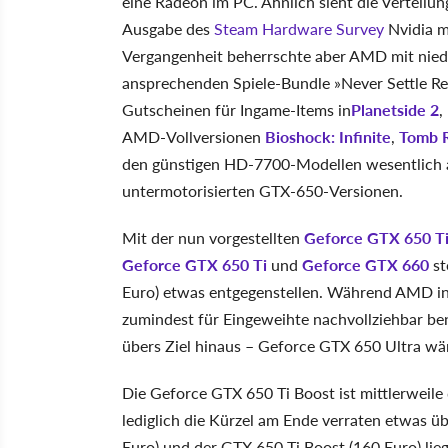
eine Radeon im PC. Ähnlich sieht die Verteilun
Ausgabe des
Steam Hardware Survey
Nvidia m
Vergangenheit beherrschte aber AMD mit niedr
ansprechenden Spiele-Bundle »Never Settle Rel
Gutscheinen für Ingame-Items in
Planetside 2
,
AMD-Vollversionen
Bioshock: Infinite
,
Tomb R
den günstigen HD-7700-Modellen wesentlich at
untermotorisierten GTX-650-Versionen.
Mit der nun vorgestellten
Geforce GTX 650 Ti
Geforce GTX 650 Ti
und
Geforce GTX 660
st
Euro) etwas entgegenstellen. Während AMD in
zumindest für Eingeweihte nachvollziehbar be
übers Ziel hinaus – Geforce GTX 650 Ultra wär
Die Geforce GTX 650 Ti Boost ist mittlerweile
lediglich die Kürzel am Ende verraten etwas 
Euro) und der GTX 650 Ti Boost (160 Euro) lie