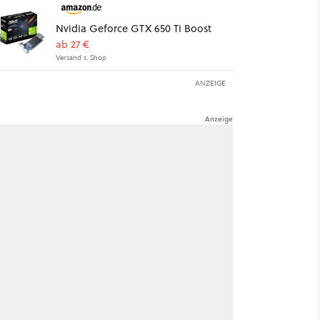
Nvidia Geforce GTX 650 Ti Boost
ab 27 €
Versand s. Shop
ANZEIGE