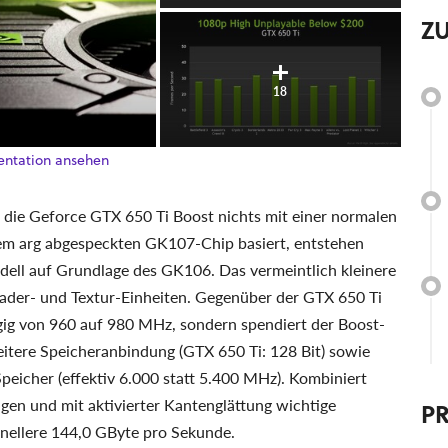
Z
18
sentation ansehen
die Geforce GTX 650 Ti Boost nichts mit einer normalen
m arg abgespeckten GK107-Chip basiert, entstehen
ell auf Grundlage des GK106. Das vermeintlich kleinere
hader- und Textur-Einheiten. Gegenüber der GTX 650 Ti
ügig von 960 auf 980 MHz, sondern spendiert der Boost-
reitere Speicheranbindung (GTX 650 Ti: 128 Bit) sowie
eicher (effektiv 6.000 statt 5.400 MHz). Kombiniert
ungen und mit aktivierter Kantenglättung wichtige
P
hnellere 144,0 GByte pro Sekunde.