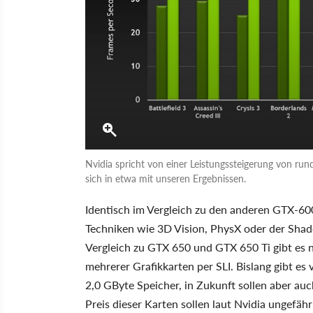
Nvidia spricht von einer Leistungssteigerung von ru
sich in etwa mit unseren Ergebnissen.
Identisch im Vergleich zu den anderen GTX-60
Techniken wie 3D Vision, PhysX oder der Sha
Vergleich zu GTX 650 und GTX 650 Ti gibt es 
mehrerer Grafikkarten per SLI. Bislang gibt es
2,0 GByte Speicher, in Zukunft sollen aber a
Preis dieser Karten sollen laut Nvidia ungefä