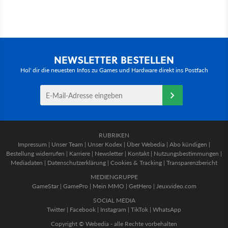
NEWSLETTER BESTELLEN
Hol' dir die neuesten Infos zu Games und Hardware direkt ins Postfach
RUBRIKEN
Impressum
|
Unser Team
|
Unser Kodex
|
Über Webedia
|
Abo kündigen
|
Bestellung widerrufen
|
Karriere
|
Newsletter
|
Kontakt
|
Nutzungsbestimmungen
|
Mediadaten
|
Datenschutzerklärung
|
Cookies & Tracking
|
Transparenzbericht
MEDIENGRUPPE
GameStar
|
GamePro
|
Mein MMO
|
GetHero
|
Jeuxvideo.com
SOCIAL MEDIA
Twitter
|
Facebook
|
Instagram
|
TikTok
|
WhatsApp
Copyright © Webedia - alle Rechte vorbehalten