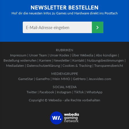
NEWSLETTER BESTELLEN
Hol' dir die neuesten Infos zu Games und Hardware direkt ins Postfach
RUBRIKEN
Impressum
|
Unser Team
|
Unser Kodex
|
Über Webedia
|
Abo kündigen
|
Bestellung widerrufen
|
Karriere
|
Newsletter
|
Kontakt
|
Nutzungsbestimmungen
|
Mediadaten
|
Datenschutzerklärung
|
Cookies & Tracking
|
Transparenzbericht
MEDIENGRUPPE
GameStar
|
GamePro
|
Mein MMO
|
GetHero
|
Jeuxvideo.com
SOCIAL MEDIA
Twitter
|
Facebook
|
Instagram
|
TikTok
|
WhatsApp
Copyright © Webedia - alle Rechte vorbehalten