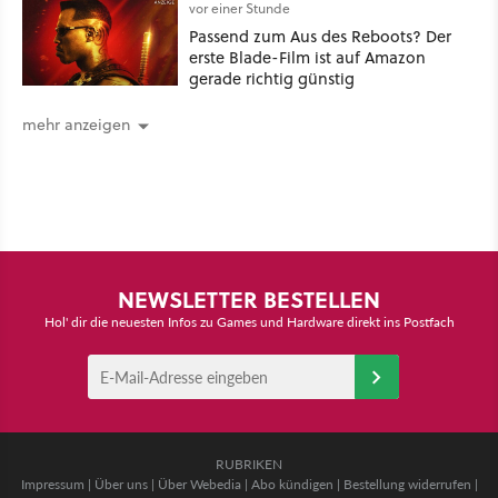
vor einer Stunde
Passend zum Aus des Reboots? Der
erste Blade-Film ist auf Amazon
gerade richtig günstig
mehr anzeigen
NEWSLETTER BESTELLEN
Hol' dir die neuesten Infos zu Games und Hardware direkt ins Postfach
RUBRIKEN
Impressum
|
Über uns
|
Über Webedia
|
Abo kündigen
|
Bestellung widerrufen
|