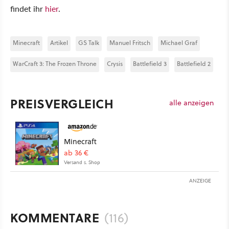
findet ihr
hier
.
Minecraft
Artikel
GS Talk
Manuel Fritsch
Michael Graf
WarCraft 3: The Frozen Throne
Crysis
Battlefield 3
Battlefield 2
PREISVERGLEICH
alle anzeigen
Minecraft
ab 36 €
Versand s. Shop
ANZEIGE
KOMMENTARE
(116)