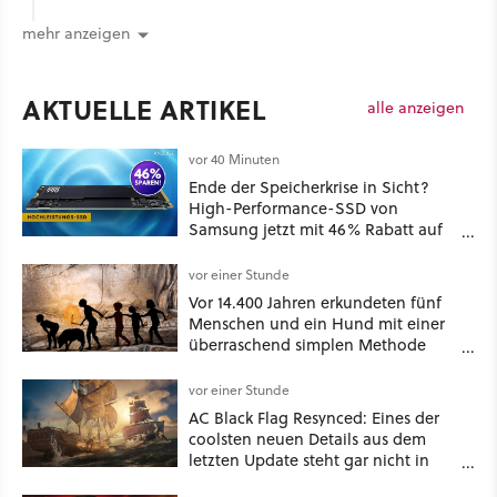
mehr anzeigen
AKTUELLE ARTIKEL
alle anzeigen
vor 40 Minuten
Ende der Speicherkrise in Sicht?
High-Performance-SSD von
Samsung jetzt mit 46% Rabatt auf
Preis-Talfahrt!
vor einer Stunde
Vor 14.400 Jahren erkundeten fünf
Menschen und ein Hund mit einer
überraschend simplen Methode
eine tiefe Höhle und hinterließen
Spuren für die Ewigkeit
vor einer Stunde
AC Black Flag Resynced: Eines der
coolsten neuen Details aus dem
letzten Update steht gar nicht in
den Patch Notes