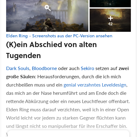
42
Elden Ring - Screenshots aus der PC-Version ansehen
(K)ein Abschied von alten
Tugenden
Dark Souls
,
Bloodborne
oder auch
Sekiro
setzen auf
zwei
große Säulen
: Herausforderungen, durch die ich mich
durchbeißen muss und ein
genial verzahntes Leveldesign
,
das mich an der Nase herumführt und am Ende doch die
rettende Abkürzung oder ein neues Leuchtfeuer offenbart.
Elden Ring muss darauf verzichten, weil ich in einer Open
World leicht vor jedem zu starken Gegner flüchten kann
und längst nicht so manipulierbar für ihre Erschaffer bin.
Wo sie mich vorher mit präzisem Level- und