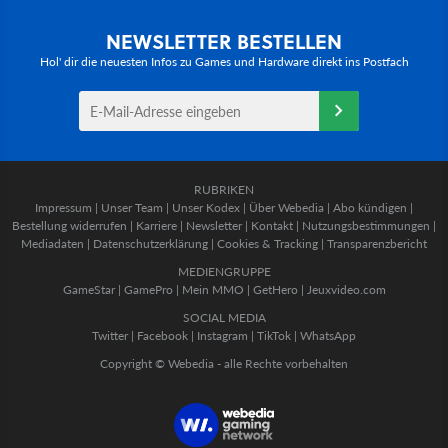
NEWSLETTER BESTELLEN
Hol' dir die neuesten Infos zu Games und Hardware direkt ins Postfach
RUBRIKEN
Impressum
|
Unser Team
|
Unser Kodex
|
Über Webedia
|
Abo kündigen
|
Bestellung widerrufen
|
Karriere
|
Newsletter
|
Kontakt
|
Nutzungsbestimmungen
|
Mediadaten
|
Datenschutzerklärung
|
Cookies & Tracking
|
Transparenzbericht
MEDIENGRUPPE
GameStar
|
GamePro
|
Mein MMO
|
GetHero
|
Jeuxvideo.com
SOCIAL MEDIA
Twitter
|
Facebook
|
Instagram
|
TikTok
|
WhatsApp
Copyright © Webedia - alle Rechte vorbehalten