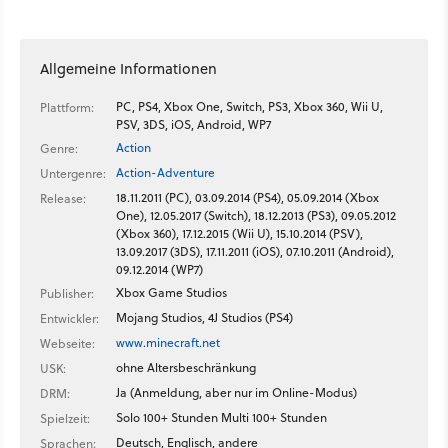
Allgemeine Informationen
PC, PS4, Xbox One, Switch, PS3, Xbox 360, Wii U,
Plattform:
PSV, 3DS, iOS, Android, WP7
Action
Genre:
Action-Adventure
Untergenre:
18.11.2011 (PC), 03.09.2014 (PS4), 05.09.2014 (Xbox
Release:
One), 12.05.2017 (Switch), 18.12.2013 (PS3), 09.05.2012
(Xbox 360), 17.12.2015 (Wii U), 15.10.2014 (PSV),
13.09.2017 (3DS), 17.11.2011 (iOS), 07.10.2011 (Android),
09.12.2014 (WP7)
Xbox Game Studios
Publisher:
Mojang Studios, 4J Studios (PS4)
Entwickler:
www.minecraft.net
Webseite:
ohne Altersbeschränkung
USK:
Ja (Anmeldung, aber nur im Online-Modus)
DRM:
Solo 100+ Stunden Multi 100+ Stunden
Spielzeit:
Deutsch, Englisch, andere
Sprachen: