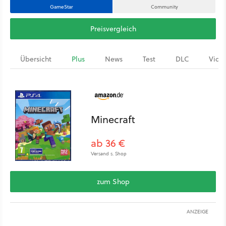
GameStar
Community
Preisvergleich
Übersicht
Plus
News
Test
DLC
Vide
Minecraft
ab 36 €
Versand s. Shop
zum Shop
ANZEIGE