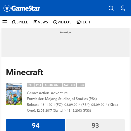
SPIELE
NEWS
VIDEOS
TECH
Minecraft
PC
PS4
XBOX ONE
SWITCH
PS3
Genre: Action-Adventure
Entwickler: Mojang Studios, 4J Studios (PS4)
Release: 18.11.2011 (PC), 03.09.2014 (PS4), 05.09.2014 (Xbox
One), 12.05.2017 (Switch), 18.12.2013 (PS3)
94
93