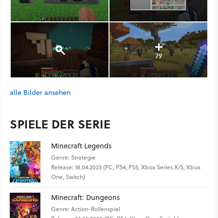
79
alle Bilder ansehen
SPIELE DER SERIE
Minecraft Legends
Genre: Strategie
Release: 18.04.2023 (PC, PS4, PS5, Xbox Series X/S, Xbox
One, Switch)
Minecraft: Dungeons
Genre: Action-Rollenspiel