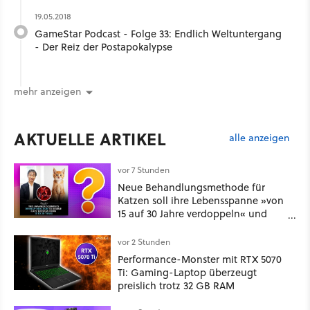
19.05.2018
GameStar Podcast - Folge 33: Endlich Weltuntergang
- Der Reiz der Postapokalypse
mehr anzeigen
AKTUELLE ARTIKEL
alle anzeigen
vor 7 Stunden
Neue Behandlungsmethode für
Katzen soll ihre Lebensspanne »von
15 auf 30 Jahre verdoppeln« und
über 1.200 Kommentare setzen sich
kritisch damit auseinander
vor 2 Stunden
Performance-Monster mit RTX 5070
Ti: Gaming-Laptop überzeugt
preislich trotz 32 GB RAM