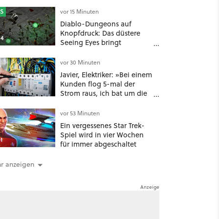
mit dem niemand
gerechnet hatte
S
vor 15 Minuten
Diablo-Dungeons auf
Knopfdruck: Das düstere
4
Seeing Eyes bringt
tausende Monster und ein
mächtiges Tool, das sogar
vor 30 Minuten
D&D-Spieler feuern
Javier, Elektriker: »Bei einem
Kunden flog 5-mal der
Strom raus, ich bat um die
Rechnung und entdeckte,
dass er je nach Uhrzeit eine
vor 53 Minuten
unterschiedliche
Ein vergessenes Star Trek-
vertragliche Leistung hatte«
Spiel wird in vier Wochen
1
für immer abgeschaltet
r anzeigen