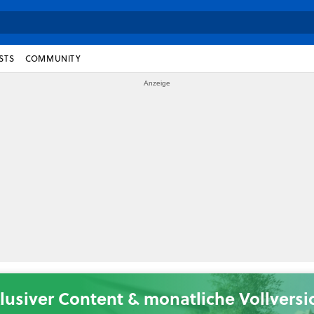
STS
COMMUNITY
lusiver Content & monatliche Vollvers