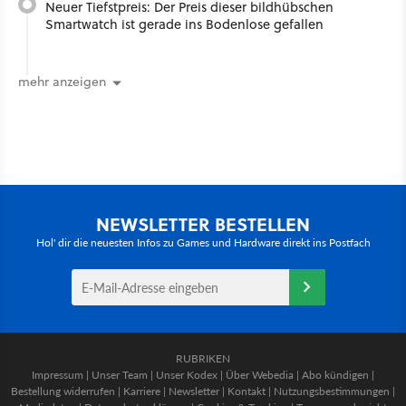
Neuer Tiefstpreis: Der Preis dieser bildhübschen
Smartwatch ist gerade ins Bodenlose gefallen
mehr anzeigen
NEWSLETTER BESTELLEN
Hol' dir die neuesten Infos zu Games und Hardware direkt ins Postfach
RUBRIKEN
Impressum
|
Unser Team
|
Unser Kodex
|
Über Webedia
|
Abo kündigen
|
Bestellung widerrufen
|
Karriere
|
Newsletter
|
Kontakt
|
Nutzungsbestimmungen
|