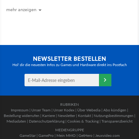
mehr anzeigen
NEWSLETTER BESTELLEN
Hol' dir die neuesten Infos zu Games und Hardware direkt ins Postfach
RUBRIKEN
Impressum
|
Unser Team
|
Unser Kodex
|
Über Webedia
|
Abo kündigen
|
Bestellung widerrufen
|
Karriere
|
Newsletter
|
Kontakt
|
Nutzungsbestimmungen
|
Mediadaten
|
Datenschutzerklärung
|
Cookies & Tracking
|
Transparenzbericht
MEDIENGRUPPE
GameStar
|
GamePro
|
Mein MMO
|
GetHero
|
Jeuxvideo.com