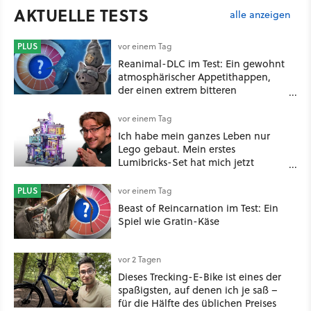
AKTUELLE TESTS
alle anzeigen
PLUS
vor einem Tag
Reanimal-DLC im Test: Ein gewohnt
atmosphärischer Appetithappen,
der einen extrem bitteren
Nachgeschmack hinterlässt
vor einem Tag
Ich habe mein ganzes Leben nur
Lego gebaut. Mein erstes
Lumibricks-Set hat mich jetzt
nachhaltig beeindruckt: Game
Stack im Test
PLUS
vor einem Tag
Beast of Reincarnation im Test: Ein
Spiel wie Gratin-Käse
vor 2 Tagen
Dieses Trecking-E-Bike ist eines der
spaßigsten, auf denen ich je saß –
für die Hälfte des üblichen Preises