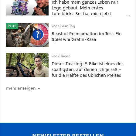
Ich habe mein ganzes Leben nur
Lego gebaut. Mein erstes
Lumibricks-Set hat mich jetzt
nachhaltig beeindruckt: Game
Stack im Test
PLUS
vor einem Tag
Beast of Reincarnation im Test: Ein
Spiel wie Gratin-Käse
vor 2 Tagen
Dieses Trecking-E-Bike ist eines der
spaßigsten, auf denen ich je saß –
für die Hälfte des üblichen Preises
mehr anzeigen
NEWSLETTER BESTELLEN