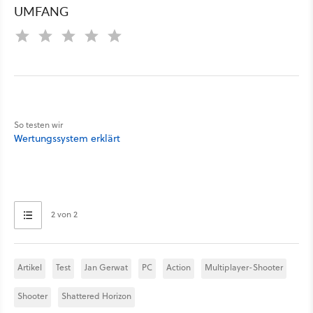
UMFANG
So testen wir
Wertungssystem erklärt
2 von 2
Artikel
Test
Jan Gerwat
PC
Action
Multiplayer-Shooter
Shooter
Shattered Horizon