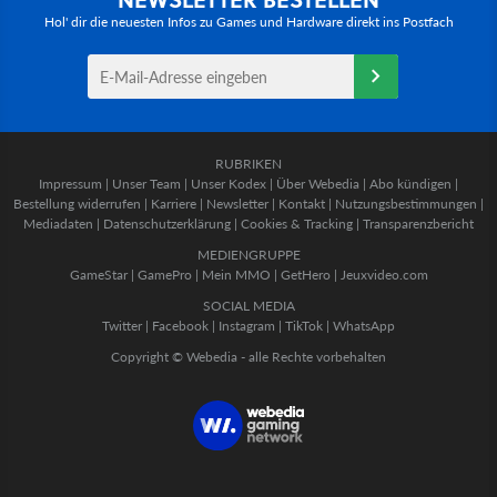
Hol' dir die neuesten Infos zu Games und Hardware direkt ins Postfach
RUBRIKEN
Impressum
|
Unser Team
|
Unser Kodex
|
Über Webedia
|
Abo kündigen
|
Bestellung widerrufen
|
Karriere
|
Newsletter
|
Kontakt
|
Nutzungsbestimmungen
|
Mediadaten
|
Datenschutzerklärung
|
Cookies & Tracking
|
Transparenzbericht
MEDIENGRUPPE
GameStar
|
GamePro
|
Mein MMO
|
GetHero
|
Jeuxvideo.com
SOCIAL MEDIA
Twitter
|
Facebook
|
Instagram
|
TikTok
|
WhatsApp
Copyright © Webedia - alle Rechte vorbehalten