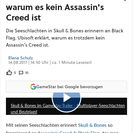
warum es kein Assassin's
Creed ist
Die Seeschlachten in Skull & Bones erinnern an Black
Flag. Ubisoft erklärt, warum es trotzdem kein
Assassin's Creed ist.
Elena Schulz
14.08.2017 | 14:50 Uhr | ca. 1 Minute Lesezeit
0
10
GameStar bei Google bevorzugen
5:29
Skull & Bones im Gameplay-Trailer - Multiplayer-Seeschlachten
und Beutejagd
Mit seinen Seeschlachten erinnert
Skull & Bones
so
frappierend an
Assassin's Creed 4: Black Flag
, das man