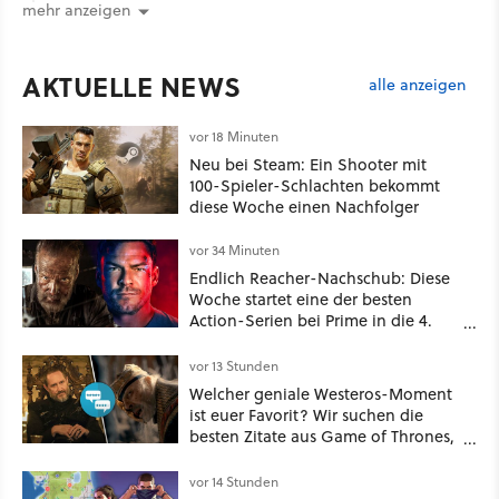
mehr anzeigen
AKTUELLE NEWS
alle anzeigen
vor 18 Minuten
Neu bei Steam: Ein Shooter mit
100-Spieler-Schlachten bekommt
diese Woche einen Nachfolger
vor 34 Minuten
Endlich Reacher-Nachschub: Diese
Woche startet eine der besten
Action-Serien bei Prime in die 4.
Staffel - unsere Streaming-Tipps
vor 13 Stunden
Welcher geniale Westeros-Moment
ist euer Favorit? Wir suchen die
besten Zitate aus Game of Thrones,
House of the Dragon und Knight of
the Seven Kingdoms
vor 14 Stunden