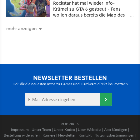
Rockstar hat mal wieder Info-
Krümel zu GTA 6 gestreut - Fans
wollen daraus bereits die Map des
kommenden Open-World-Hits
ablesen können
mehr anzeigen
NEWSLETTER BESTELLEN
Hol' dir die neuesten Infos zu Games und Hardware direkt ins Postfach
RUBRIKEN
Impressum
|
Unser Team
|
Unser Kodex
|
Über Webedia
|
Abo kündigen
|
Bestellung widerrufen
|
Karriere
|
Newsletter
|
Kontakt
|
Nutzungsbestimmungen
|