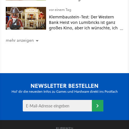
vor einem Tag
Klemmbaustein-Test: Der Western
Bank Heist von Lumibricks ist ganz
großes Kino, aber ich wünschte, ich
hätte vorher nie von der Marke
gehört
mehr anzeigen
NEWSLETTER BESTELLEN
Hol' dir die neuesten Infos zu Games und Hardware direkt ins Postfach
RUBRIKEN