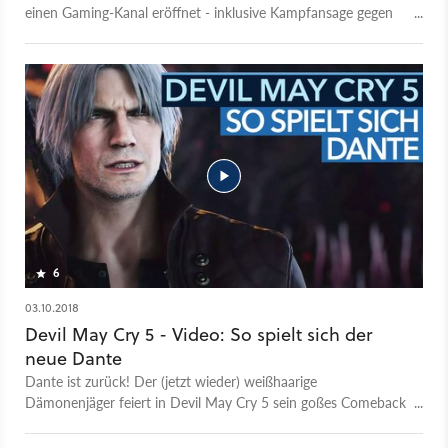
einen Gaming-Kanal eröffnet - inklusive Kampfansage gegen
PewDiePie.
6
03.10.2018
Devil May Cry 5 - Video: So spielt sich der
neue Dante
Dante ist zurück! Der (jetzt wieder) weißhaarige
Dämonenjäger feiert in Devil May Cry 5 sein goßes Comeback
und schnetzelt sich an der Seite von Nero und dem neuen
Charakter V. durch das brutale Höllengewürm. Lange stand