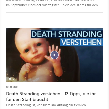
im September eines der wichtigsten Spiele des Jahres für den
Publisher Square Enix erscheinen. Trotz mächtiger Marvel-
Lizenz und schicker Grafik stehen aber auch jetzt noch jede
Menge Fragezeichen über dem Projekt, denn das will gleich
zwei sehr gegensätzliche Spiele-Genres zu einem
unterhaltsamem Blockbuster-Abenteuer verschmelzen.
Hannes Rossow (GamePro) hat bereits vorab die Beta gespielt
und erklärt Michael Obermeier im Video, woran es im
Superhelden-Actionspiel momentan noch fehlt. Mehr zur Beta
lest ihr im großen Artikel auf GamePro.de
2
09.11.2019
Death Stranding verstehen - 13 Tipps, die ihr
für den Start braucht
Death Stranding ist, vor allem am Anfang ein ziemlich