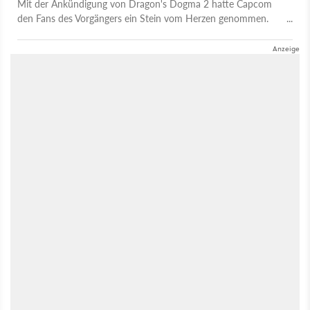
Mit der Ankündigung von Dragon's Dogma 2 hatte Capcom
den Fans des Vorgängers ein Stein vom Herzen genommen.
Schließlich war lange nicht klar, ob es überhaupt ein neues
Spiel in der Serie geben würde, nachdem das Original trotz
Erfolgen eher als Underdog und Genre-Geheimtipp gilt. Doch
die Fortsetzung kommt und wir konnten Dragon's Dogma 2
sogar schon spielen. Die Open World des actionreichen
Rollenspiel soll diesmal rund vier Mal so groß sein und auch
mehr Abwechslung bieten. Auch die Interaktion mit der
Spielwelt wurde verbessert. Geblieben ist das Vasallen-System,
doch auch da gibt es Neuerungen. Was euch in Dragon's
Dogma 2 alles erwartet, fassen wir deshalb im ausführlichen
Vorschau-Video zusammen.