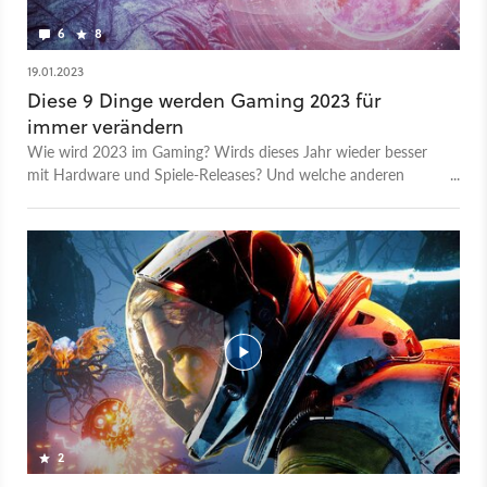
6
8
19.01.2023
Diese 9 Dinge werden Gaming 2023 für
immer verändern
Wie wird 2023 im Gaming? Wirds dieses Jahr wieder besser
mit Hardware und Spiele-Releases? Und welche anderen
Technologie-Trends werden dieses Spiele-Jahr und damit die
Branche für immer prägen? Dazu haben wir für euch in die
Glaskugel geschaut und die Chefredaktionen von GameStar,
GamePro und MeinMMO insgesamt neun Prognosen abgeben
lassen, wie das kommende Jahr denn so werden wird. Diesmal
mit dabei: Leya Jankowski (Chefredakteurin MeinMMO),
Heiko Klinge (Chefredakteur GameStar.de) & Hannes Rossow
(Redaktionsleiter GamePro.de). 00:00 - Intro 00:41 - 1.
Hardware-Verfügbarkeit wird deutlich besser 03:06 - 2. NFTs
& Blockchain werden komplett verschwinden 04:57 - 3.
Cross-Plattform wird zum Standard 07:52 - 4. AA-Spiele
werden wieder relevanter 11:25 - 5. KI wird Gaming
2
verändern und neue Elemente zufügen 15:08 - 6. Einige