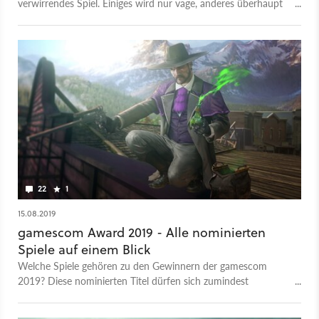
verwirrendes Spiel. Einiges wird nur vage, anderes überhaupt
nicht erklärt. Vor allem Erleichterungen werden kaum
beschrieben. Deswegen haben wir für euch 13 wichtige Tipps
rund um den Anfang und das laufende Spiel von Death
Stranding zusammen gefasst. Hier geht es neben Leitern,
Paketen und den Schweber natürlich auch um das Baby.
Mehr zu Death Stranding gibt's im Test-Artikel mit Testvideo.
Das Spiel ist jetzt für PS4 verfügbar und soll im Sommer 2020
für PC veröffentlicht werden - zeitgleich auf Steam und über
den Epic Store.
22
1
15.08.2019
gamescom Award 2019 - Alle nominierten
Spiele auf einem Blick
Welche Spiele gehören zu den Gewinnern der gamescom
2019? Diese nominierten Titel dürfen sich zumindest
Hoffnungen machen.