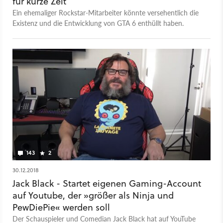
für kurze Zeit
Ein ehemaliger Rockstar-Mitarbeiter könnte versehentlich die
Existenz und die Entwicklung von GTA 6 enthüllt haben.
143
2
30.12.2018
Jack Black - Startet eigenen Gaming-Account
auf Youtube, der »größer als Ninja und
PewDiePie« werden soll
Der Schauspieler und Comedian Jack Black hat auf YouTube