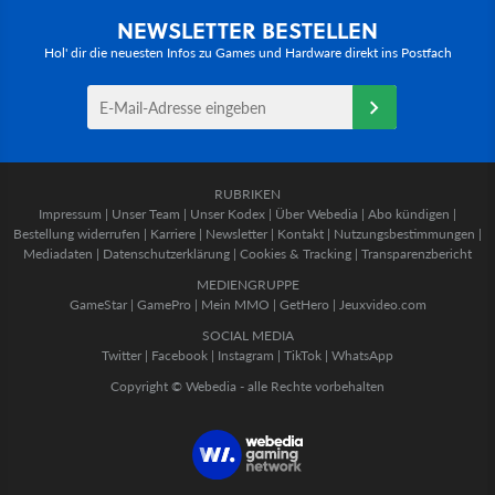
NEWSLETTER BESTELLEN
Hol' dir die neuesten Infos zu Games und Hardware direkt ins Postfach
RUBRIKEN
Impressum
|
Unser Team
|
Unser Kodex
|
Über Webedia
|
Abo kündigen
|
Bestellung widerrufen
|
Karriere
|
Newsletter
|
Kontakt
|
Nutzungsbestimmungen
|
Mediadaten
|
Datenschutzerklärung
|
Cookies & Tracking
|
Transparenzbericht
MEDIENGRUPPE
GameStar
|
GamePro
|
Mein MMO
|
GetHero
|
Jeuxvideo.com
SOCIAL MEDIA
Twitter
|
Facebook
|
Instagram
|
TikTok
|
WhatsApp
Copyright © Webedia - alle Rechte vorbehalten