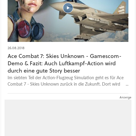
26.08.2018
Ace Combat 7: Skies Unknown - Gamescom-
Demo & Fazit: Auch Luftkampf-Action wird
durch eine gute Story besser
Im siebten Teil der Action-Flugzeug Simulation geht es für Ace
Combat 7 - Skies Unknown zurück in die Zukunft. Dort wird
die Menschheit von einer künstlichen Intelligenz bedroht - und
wir gehören zu den wenigen, die über das Schicksal der Welt
entscheiden. Zum ersten Mal für (fast) alle Plattformen Über
zehn Jahre lang war es still um die Serie, bis Publisher Bandai
Namco sich entschloss, die Maschinen neu zu starten und
einen siebten Teil zu veröffentlichen. Mit neuen Prototypen,
dreidimensionalen Wolken (über die sich Serienkenner
wahrscheinlich am meisten freuen) und Virtual Reality. Ace