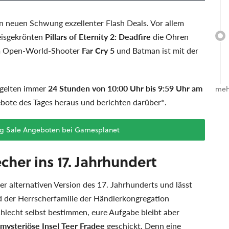
en neuen Schwung exzellenter Flash Deals. Vor allem
isgekrönten
Pillars of Eternity 2: Deadfire
die Ohren
dem Open-World-Shooter
Far Cry 5
und Batman ist mit der
 gelten immer
24 Stunden von 10:00 Uhr bis 9:59 Uhr am
meh
ebote des Tages heraus und berichten darüber*.
ing Sale Angeboten bei Gamesplanet
cher ins 17. Jahrhundert
iner alternativen Version des 17. Jahrhunderts und lässt
ed der Herrscherfamilie der Händlerkongregation
hlecht selbst bestimmen, eure Aufgabe bleibt aber
mysteriöse Insel Teer Fradee
geschickt. Denn eine