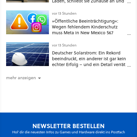
Laden, schließt sie Zuhause an und
schon hat er seine erste
funktionierende PlayStation [Best of
vor 13 Stunden
GameStar]
»Öffentliche Beeinträchtigung«:
Wegen fehlendem Kinderschutz
muss Meta in New Mexico 567
Millionen US-Dollar zahlen
vor 13 Stunden
Deutscher Solarstrom: Ein Rekord
beeindruckt, ein anderer ist gar kein
echter Erfolg – und ein Detail verrät
mehr über die Energiewende als
jede Zahl
mehr anzeigen
NEWSLETTER BESTELLEN
Hol' dir die neuesten Infos zu Games und Hardware direkt ins Postfach