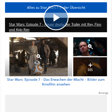
Alles zu Star Wars 7 in der Übersicht
1:47
Star Wars: Episode 7 - Neuer deutscher Trailer mit Rey, Finn
und Kylo Ren
105
Star Wars: Episode 7 - Das Erwachen der Macht - Bilder zum
Kinofilm ansehen