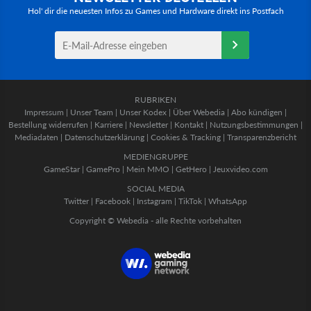
Hol' dir die neuesten Infos zu Games und Hardware direkt ins Postfach
RUBRIKEN
Impressum
|
Unser Team
|
Unser Kodex
|
Über Webedia
|
Abo kündigen
|
Bestellung widerrufen
|
Karriere
|
Newsletter
|
Kontakt
|
Nutzungsbestimmungen
|
Mediadaten
|
Datenschutzerklärung
|
Cookies & Tracking
|
Transparenzbericht
MEDIENGRUPPE
GameStar
|
GamePro
|
Mein MMO
|
GetHero
|
Jeuxvideo.com
SOCIAL MEDIA
Twitter
|
Facebook
|
Instagram
|
TikTok
|
WhatsApp
Copyright © Webedia - alle Rechte vorbehalten