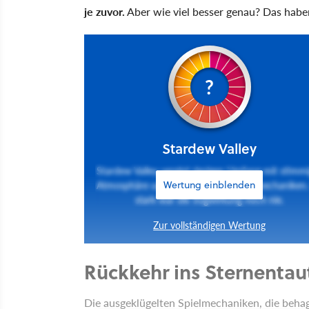
je zuvor.
Aber wie viel besser genau? Das habe
?
Stardew Valley
Stardew Valley vereint riesigen Umfang mit stimm
Atmosphäre und ausgeklügelten Spielmechaniken.
Wertung einblenden
stark war die Sogwirkung noch nie.
Zur vollständigen Wertung
Rückkehr ins Sternentau
Die ausgeklügelten Spielmechaniken, die beha