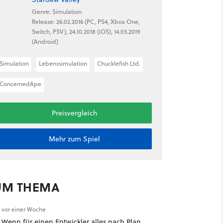
Genre: Simulation
Release: 26.02.2016 (PC, PS4, Xbox One,
Switch, PSV), 24.10.2018 (iOS), 14.03.2019
(Android)
Simulation
Lebenssimulation
Chucklefish Ltd.
ConcernedApe
Preisvergleich
Mehr zum Spiel
UM THEMA
vor einer Woche
Wenn für einen Entwickler alles nach Plan