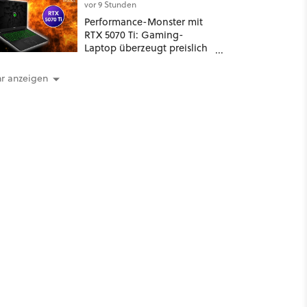
Japan: Der Blick auf über
vor 9 Stunden
1.200 Kommentare zeigt,
Performance-Monster mit
dass es nicht so einfach ist
RTX 5070 Ti: Gaming-
Laptop überzeugt preislich
trotz 32 GB RAM
r anzeigen