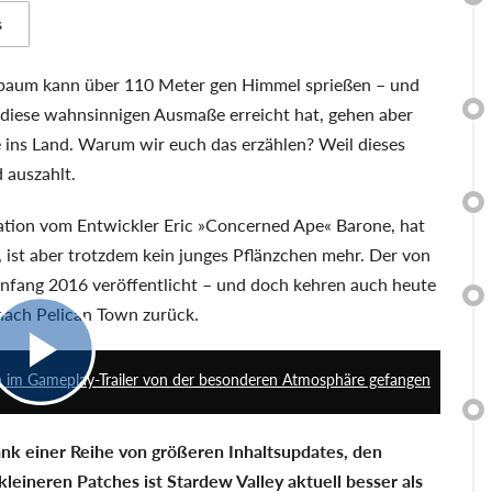
s
tbaum kann über 110 Meter gen Himmel sprießen – und
r diese wahnsinnigen Ausmaße erreicht hat, gehen aber
 ins Land. Warum wir euch das erzählen? Weil dieses
d auszahlt.
lation vom Entwickler Eric »Concerned Ape« Barone, hat
 ist aber trotzdem kein junges Pflänzchen mehr. Der von
Anfang 2016 veröffentlicht – und doch kehren auch heute
ach Pelican Town zurück.
3:08
h im Gameplay-Trailer von der besonderen Atmosphäre gefangen
nk einer Reihe von größeren Inhaltsupdates, den
leineren Patches ist Stardew Valley aktuell besser als