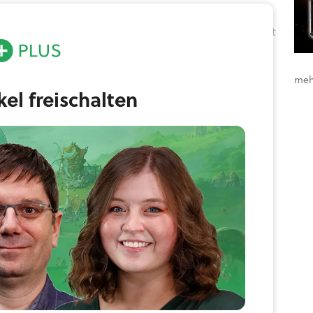
erausgerarbeitet und all das sind nach wie vor die
 hat sich jedoch einiges getan: Besonders erwähnenswert
e Mehrspielermodus für insgesamt bis zu vier Spieler.
meh
ikel freischalten