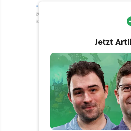
ursprünglichen Test von 2016
bereits lobend h
größten Stärken von Stardew Valley. Im Detail
ist der mit Version 1.3 eingeführte kooperativ
Jetzt Art