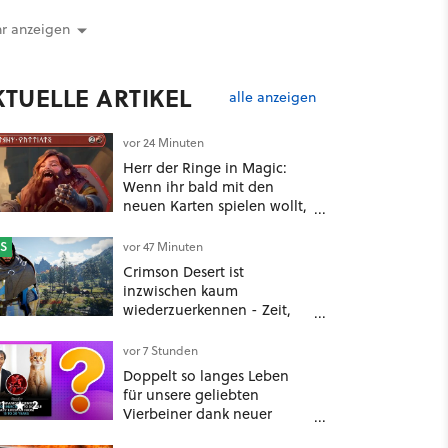
r anzeigen
KTUELLE ARTIKEL
alle anzeigen
vor 24 Minuten
Herr der Ringe in Magic:
Wenn ihr bald mit den
neuen Karten spielen wollt,
solltet ihr schon jetzt auf
Duolingo Zwergisch pauken
S
vor 47 Minuten
Crimson Desert ist
inzwischen kaum
wiederzuerkennen - Zeit,
dass sich die Entwickler den
drängendsten Problemen
vor 7 Stunden
widmen
Doppelt so langes Leben
für unsere geliebten
1
2
Vierbeiner dank neuer
Behandlungsmethode aus