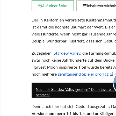
Auf einer Seite
Inhaltsverzeichni
Der in Kalifornien verbreitete Küstenmammu
ist damit die höchste Baumart der Welt. Bis e
viele Hunderte, wenn nicht gar Tausende Jahre
Beispiel wunderbar illustriert, dass sich Gedul
Zugegeben:
Stardew Valley
, die Farming-Simu
zwar noch keine Jahrhunderte auf dem Buckel,
Harvest Moon inspirierte Titel wurde bereits 
noch mehrere
zehntausend Spieler pro Tag
n
Noch nie Stardew Valley gesehen? Dann lasst euc
nehmen!
Denn auch hier hat sich Geduld ausgezahlt:
Da
Versionsnummern 1.1 bis 1.5, und unzähligen k