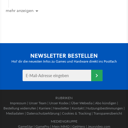
mehr anzeigen
NEWSLETTER BESTELLEN
Hol' dir die neuesten Infos zu Games und Hardware direkt ins Postfach
RUBRIKEN
Impressum
|
Unser Team
|
Unser Kodex
|
Über Webedia
|
Abo kündigen
|
Bestellung widerrufen
|
Karriere
|
Newsletter
|
Kontakt
|
Nutzungsbestimmungen
|
Mediadaten
|
Datenschutzerklärung
|
Cookies & Tracking
|
Transparenzbericht
MEDIENGRUPPE
GameStar
|
GamePro
|
Mein MMO
|
GetHero
|
Jeuxvideo.com