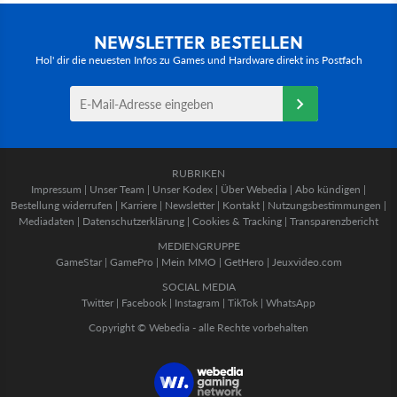
NEWSLETTER BESTELLEN
Hol' dir die neuesten Infos zu Games und Hardware direkt ins Postfach
RUBRIKEN
Impressum
|
Unser Team
|
Unser Kodex
|
Über Webedia
|
Abo kündigen
|
Bestellung widerrufen
|
Karriere
|
Newsletter
|
Kontakt
|
Nutzungsbestimmungen
|
Mediadaten
|
Datenschutzerklärung
|
Cookies & Tracking
|
Transparenzbericht
MEDIENGRUPPE
GameStar
|
GamePro
|
Mein MMO
|
GetHero
|
Jeuxvideo.com
SOCIAL MEDIA
Twitter
|
Facebook
|
Instagram
|
TikTok
|
WhatsApp
Copyright © Webedia - alle Rechte vorbehalten