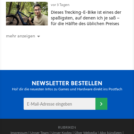
vor 3 Tagen
Dieses Trecking-E-Bike ist eines der
spaßigsten, auf denen ich je saß –
für die Hälfte des üblichen Preises
mehr anzeigen
NEWSLETTER BESTELLEN
Hol' dir die neuesten Infos zu Games und Hardware direkt ins Postfach
RUBRIKEN
Impressum
|
Unser Team
|
Unser Kodex
|
Über Webedia
|
Abo kündigen
|