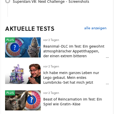
Superstars V8: Next Challenge - Screenshots
AKTUELLE TESTS
alle anzeigen
PLUS
vor 2 Tagen
Reanimal-DLC im Test: Ein gewohnt
atmosphärischer Appetithappen,
der einen extrem bitteren
Nachgeschmack hinterlässt
vor 2 Tagen
Ich habe mein ganzes Leben nur
Lego gebaut. Mein erstes
Lumibricks-Set hat mich jetzt
nachhaltig beeindruckt: Game
Stack im Test
PLUS
vor 2 Tagen
Beast of Reincarnation im Test: Ein
Spiel wie Gratin-Käse