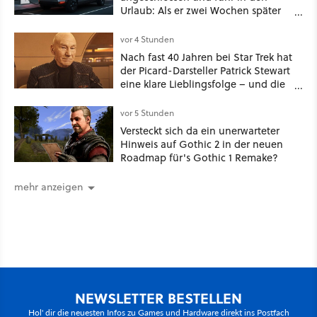
Urlaub: Als er zwei Wochen später
zurückkam, sprang der Truck nicht
mehr an [Best of GameStar]
vor 4 Stunden
Nach fast 40 Jahren bei Star Trek hat
der Picard-Darsteller Patrick Stewart
eine klare Lieblingsfolge – und die
ist Familiensache
vor 5 Stunden
Versteckt sich da ein unerwarteter
Hinweis auf Gothic 2 in der neuen
Roadmap für's Gothic 1 Remake?
mehr anzeigen
NEWSLETTER BESTELLEN
Hol' dir die neuesten Infos zu Games und Hardware direkt ins Postfach