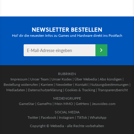
NEWSLETTER BESTELLEN
Hol' dir die neuesten Infos zu Games und Hardware direkt ins Postfach
RUBRIKEN
Impressum
|
Unser Team
|
Unser Kodex
|
Über Webedia
|
Abo kündigen
|
Bestellung widerrufen
|
Karriere
|
Newsletter
|
Kontakt
|
Nutzungsbestimmungen
|
Mediadaten
|
Datenschutzerklärung
|
Cookies & Tracking
|
Transparenzbericht
MEDIENGRUPPE
GameStar
|
GamePro
|
Mein MMO
|
GetHero
|
Jeuxvideo.com
SOCIAL MEDIA
Twitter
|
Facebook
|
Instagram
|
TikTok
|
WhatsApp
Copyright © Webedia - alle Rechte vorbehalten