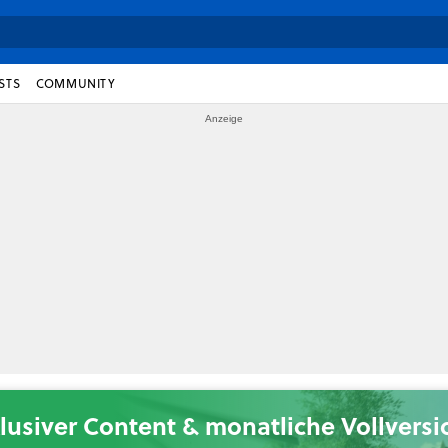
STS
COMMUNITY
lusiver Content & monatliche Vollvers