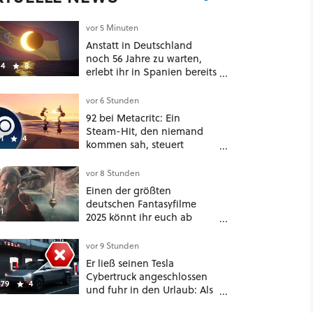
vor 5 Minuten
Anstatt in Deutschland
noch 56 Jahre zu warten,
4
8
erlebt ihr in Spanien bereits
in wenigen Tagen ein
schattiges Sommer-
vor 6 Stunden
Spektakel
92 bei Metacritc: Ein
Steam-Hit, den niemand
1
4
kommen sah, steuert
gerade auf einen Platz bei
den Game Awards zu
vor 8 Stunden
Einen der größten
deutschen Fantasyfilme
1
2025 könnt ihr euch ab
sofort auf Netflix
anschauen, mit dabei: ein
vor 9 Stunden
Star aus Der Hobbit
Er ließ seinen Tesla
Cybertruck angeschlossen
79
4
und fuhr in den Urlaub: Als
er zwei Wochen später