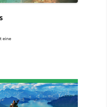
s
t eine