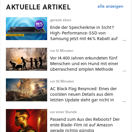
AKTUELLE ARTIKEL
alle anzeigen
gerade eben
Ende der Speicherkrise in Sicht?
High-Performance-SSD von
Samsung jetzt mit 46% Rabatt auf
Preis-Talfahrt!
vor 51 Minuten
Vor 14.400 Jahren erkundeten fünf
Menschen und ein Hund mit einer
überraschend simplen Methode
eine tiefe Höhle und hinterließen
Spuren für die Ewigkeit
vor 55 Minuten
AC Black Flag Resynced: Eines der
coolsten neuen Details aus dem
letzten Update steht gar nicht in
den Patch Notes
vor einer Stunde
Passend zum Aus des Reboots? Der
erste Blade-Film ist auf Amazon
gerade richtig günstig