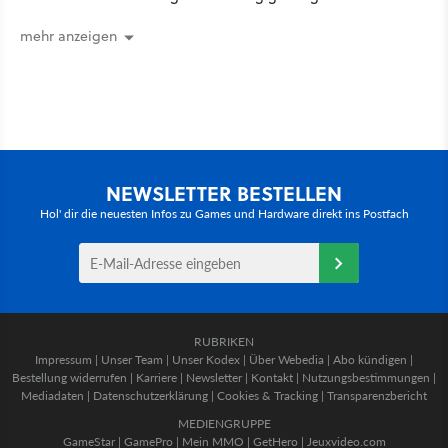
mehr anzeigen
NEWSLETTER BESTELLEN
Hol' dir die neuesten Infos zu Games und Hardware direkt ins Postfach
RUBRIKEN
Impressum
|
Unser Team
|
Unser Kodex
|
Über Webedia
|
Abo kündigen
|
Bestellung widerrufen
|
Karriere
|
Newsletter
|
Kontakt
|
Nutzungsbestimmungen
|
Mediadaten
|
Datenschutzerklärung
|
Cookies & Tracking
|
Transparenzbericht
MEDIENGRUPPE
GameStar
|
GamePro
|
Mein MMO
|
GetHero
|
Jeuxvideo.com