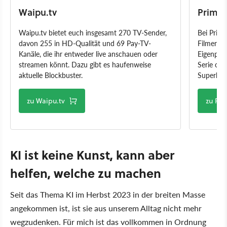
Waipu.tv
Prime 
Waipu.tv bietet euch insgesamt 270 TV-Sender,
Bei Prime
davon 255 in HD-Qualität und 69 Pay-TV-
Filmen u
Kanäle, die ihr entweder live anschauen oder
Eigenprod
streamen könnt. Dazu gibt es haufenweise
Serie ode
aktuelle Blockbuster.
Superheld
zu Waipu.tv
zu Pr
KI ist keine Kunst, kann aber
helfen, welche zu machen
Seit das Thema KI im Herbst 2023 in der breiten Masse
angekommen ist, ist sie aus unserem Alltag nicht mehr
wegzudenken. Für mich ist das vollkommen in Ordnung