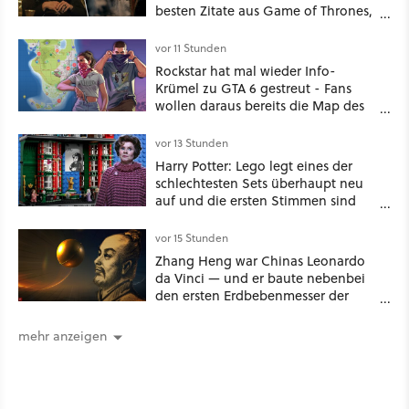
besten Zitate aus Game of Thrones,
House of the Dragon und Knight of
the Seven Kingdoms
vor 11 Stunden
Rockstar hat mal wieder Info-
Krümel zu GTA 6 gestreut - Fans
wollen daraus bereits die Map des
kommenden Open-World-Hits
ablesen können
vor 13 Stunden
Harry Potter: Lego legt eines der
schlechtesten Sets überhaupt neu
auf und die ersten Stimmen sind
schon wieder kritisch
vor 15 Stunden
Zhang Heng war Chinas Leonardo
da Vinci — und er baute nebenbei
den ersten Erdbebenmesser der
Menschheitsgeschichte [Best of
GameStar]
mehr anzeigen