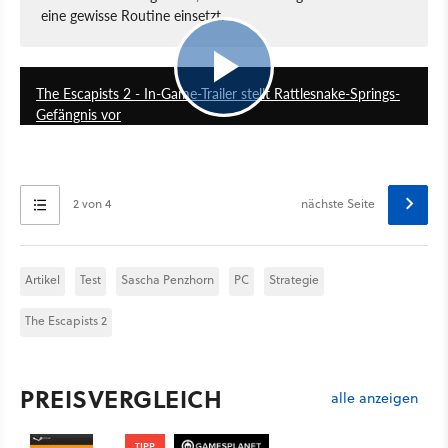
eine gewisse Routine einsetzt.
1:00
The Escapists 2 - In-Game-Trailer stellt Rattlesnake-Springs-
Gefängnis vor
2 von 4
nächste Seite
Artikel
Test
Sascha Penzhorn
PC
Strategie
The Escapists 2
PREISVERGLEICH
alle anzeigen
TIPP