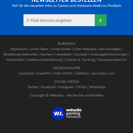
Hol' dir die neuesten Infos zu Games und Hardware direkt ins Postfach
RUBRIKEN
Impressum
|
Unser Team
|
Unser Kodex
|
Über Webedia
|
Abo kündigen
|
Bestellung widerrufen
|
Karriere
|
Newsletter
|
Kontakt
|
Nutzungsbestimmungen
|
Mediadaten
|
Datenschutzerklärung
|
Cookies & Tracking
|
Transparenzbericht
MEDIENGRUPPE
GameStar
|
GamePro
|
Mein MMO
|
GetHero
|
Jeuxvideo.com
SOCIAL MEDIA
Twitter
|
Facebook
|
Instagram
|
TikTok
|
WhatsApp
Copyright © Webedia - alle Rechte vorbehalten