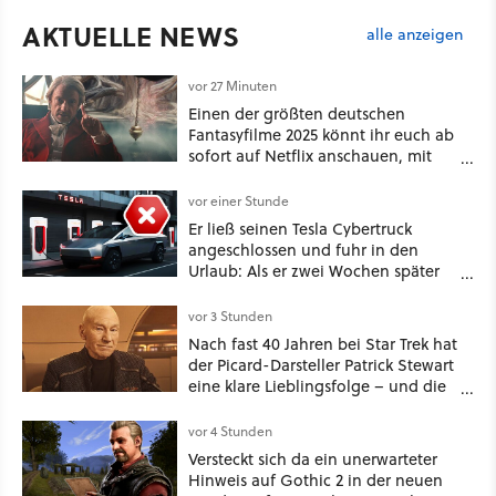
AKTUELLE NEWS
alle anzeigen
vor 27 Minuten
Einen der größten deutschen
Fantasyfilme 2025 könnt ihr euch ab
sofort auf Netflix anschauen, mit
dabei: ein Star aus Der Hobbit
vor einer Stunde
Er ließ seinen Tesla Cybertruck
angeschlossen und fuhr in den
Urlaub: Als er zwei Wochen später
zurückkam, sprang der Truck nicht
mehr an [Best of GameStar]
vor 3 Stunden
Nach fast 40 Jahren bei Star Trek hat
der Picard-Darsteller Patrick Stewart
eine klare Lieblingsfolge – und die
ist Familiensache
vor 4 Stunden
Versteckt sich da ein unerwarteter
Hinweis auf Gothic 2 in der neuen