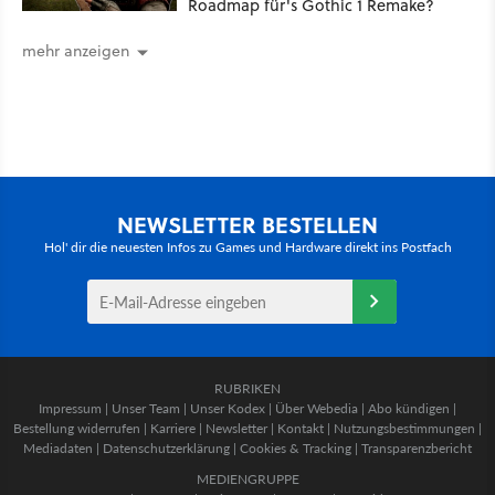
Roadmap für's Gothic 1 Remake?
mehr anzeigen
NEWSLETTER BESTELLEN
Hol' dir die neuesten Infos zu Games und Hardware direkt ins Postfach
RUBRIKEN
Impressum
|
Unser Team
|
Unser Kodex
|
Über Webedia
|
Abo kündigen
|
Bestellung widerrufen
|
Karriere
|
Newsletter
|
Kontakt
|
Nutzungsbestimmungen
|
Mediadaten
|
Datenschutzerklärung
|
Cookies & Tracking
|
Transparenzbericht
MEDIENGRUPPE