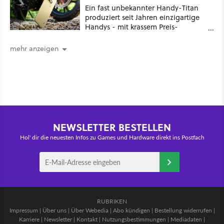
Ein fast unbekannter Handy-Titan
produziert seit Jahren einzigartige
Handys - mit krassem Preis-
Leistungsverhältnis
mehr anzeigen
NEWSLETTER BESTELLEN
Hol' dir die neuesten Infos zu Games und Hardware direkt ins Postfach
RUBRIKEN
Impressum
|
Über uns
|
Über Webedia
|
Abo kündigen
|
Bestellung widerrufen
|
Karriere
|
Newsletter
|
Kontakt
|
Nutzungsbestimmungen
|
Mediadaten
|