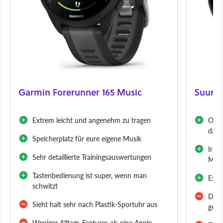
Garmin Forerunner 165 Music
Suunto
Extrem leicht und angenehm zu tragen
Offl
dabe
Speicherplatz für eure eigene Musik
Irre
Sehr detaillierte Trainingsauswertungen
Mode
Tastenbedienung ist super, wenn man
Extr
schwitzt
Die 
Sieht halt sehr nach Plastik-Sportuhr aus
gewö
Weniger Alltags-Features als eine Apple