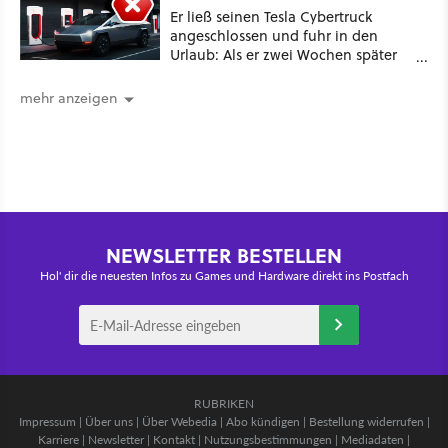
Er ließ seinen Tesla Cybertruck
angeschlossen und fuhr in den
Urlaub: Als er zwei Wochen später
zurückkam, sprang der Truck nicht
mehr an [Best of GameStar]
mehr anzeigen
NEWSLETTER BESTELLEN
Hol' dir die neuesten Infos zu Games und Hardware direkt ins Postfach
RUBRIKEN
Impressum
|
Über uns
|
Über Webedia
|
Abo kündigen
|
Bestellung widerrufen
|
Karriere
|
Newsletter
|
Kontakt
|
Nutzungsbestimmungen
|
Mediadaten
|