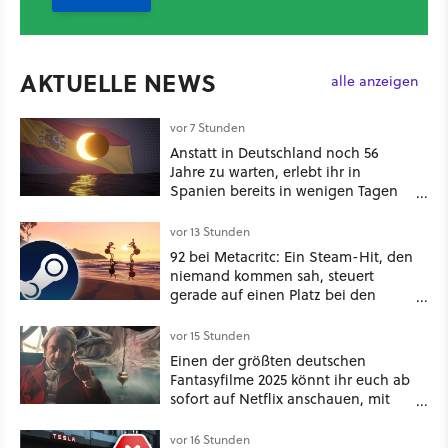
AKTUELLE NEWS
alle anzeigen
vor 7 Stunden
Anstatt in Deutschland noch 56
Jahre zu warten, erlebt ihr in
Spanien bereits in wenigen Tagen
ein schattiges Sommer-Spektakel
vor 13 Stunden
92 bei Metacritc: Ein Steam-Hit, den
niemand kommen sah, steuert
gerade auf einen Platz bei den
Game Awards zu
vor 15 Stunden
Einen der größten deutschen
Fantasyfilme 2025 könnt ihr euch ab
sofort auf Netflix anschauen, mit
dabei: ein Star aus Der Hobbit
vor 16 Stunden