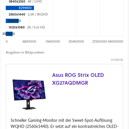
3840x2160
4K / UHD
8294400
2560x1440
2,5K / WQHD
3686400
1920x1080
2K / Full HD
2073600
0
6800000
13600000
20400000
27200000
34000000
Angaben in Bildpunkten
Asus ROG Strix OLED
XG27AQDMGR
Schneller Gaming-Monitor mit der Sweet-Spot-Auflösung
WQHD (2560x1440). Er setzt auf ein kontrastreiches OLED-