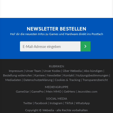
NEWSLETTER BESTELLEN
Hol' dir die neuesten Infos zu Games und Hardware direkt ins Postfach
RUBRIKEN
Impressum
|
Unser Team
|
Unser Kodex
|
Über Webedia
|
Abo kündigen
|
Bestellung widerrufen
|
Karriere
|
Newsletter
|
Kontakt
|
Nutzungsbestimmungen
|
Mediadaten
|
Datenschutzerklärung
|
Cookies & Tracking
|
Transparenzbericht
MEDIENGRUPPE
GameStar
|
GamePro
|
Mein MMO
|
GetHero
|
Jeuxvideo.com
SOCIAL MEDIA
Twitter
|
Facebook
|
Instagram
|
TikTok
|
WhatsApp
Copyright © Webedia - alle Rechte vorbehalten