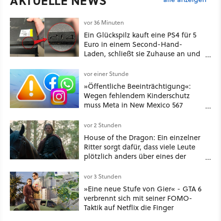
AKTUELLE NEWS
vor 36 Minuten
Ein Glückspilz kauft eine PS4 für 5
Euro in einem Second-Hand-
Laden, schließt sie Zuhause an und
schon hat er seine erste
funktionierende PlayStation [Best of
vor einer Stunde
GameStar]
»Öffentliche Beeinträchtigung«:
Wegen fehlendem Kinderschutz
muss Meta in New Mexico 567
Millionen US-Dollar zahlen
vor 2 Stunden
House of the Dragon: Ein einzelner
Ritter sorgt dafür, dass viele Leute
plötzlich anders über eines der
umstrittensten Häuser von Game of
Thrones denken
vor 3 Stunden
»Eine neue Stufe von Gier« - GTA 6
verbrennt sich mit seiner FOMO-
Taktik auf Netflix die Finger