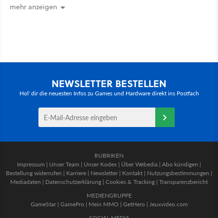
mehr anzeigen
NEWSLETTER BESTELLEN
Hol' dir die neuesten Infos zu Games und Hardware direkt ins Postfach
RUBRIKEN
Impressum
|
Unser Team
|
Unser Kodex
|
Über Webedia
|
Abo kündigen
|
Bestellung widerrufen
|
Karriere
|
Newsletter
|
Kontakt
|
Nutzungsbestimmungen
|
Mediadaten
|
Datenschutzerklärung
|
Cookies & Tracking
|
Transparenzbericht
MEDIENGRUPPE
GameStar
|
GamePro
|
Mein MMO
|
GetHero
|
Jeuxvideo.com
SOCIAL MEDIA