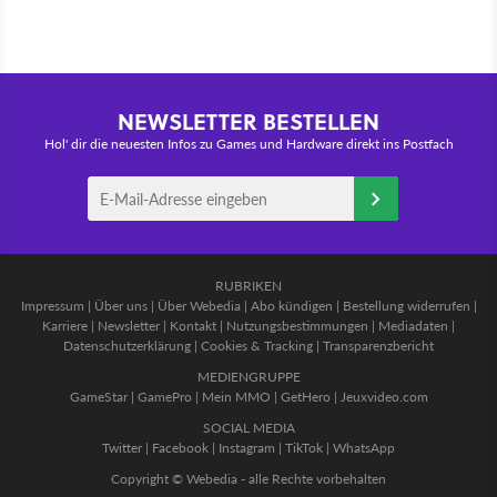
NEWSLETTER BESTELLEN
Hol' dir die neuesten Infos zu Games und Hardware direkt ins Postfach
RUBRIKEN
Impressum
|
Über uns
|
Über Webedia
|
Abo kündigen
|
Bestellung widerrufen
|
Karriere
|
Newsletter
|
Kontakt
|
Nutzungsbestimmungen
|
Mediadaten
|
Datenschutzerklärung
|
Cookies & Tracking
|
Transparenzbericht
MEDIENGRUPPE
GameStar
|
GamePro
|
Mein MMO
|
GetHero
|
Jeuxvideo.com
SOCIAL MEDIA
Twitter
|
Facebook
|
Instagram
|
TikTok
|
WhatsApp
Copyright © Webedia - alle Rechte vorbehalten