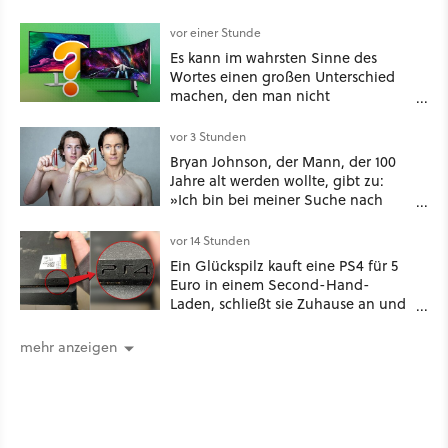
kommenden Call-of-Duty-Film
vor einer Stunde
Es kann im wahrsten Sinne des
Wortes einen großen Unterschied
machen, den man nicht
unterschätzen sollte: Mit welchem
Seitenverhältnis seid ihr unterwegs?
vor 3 Stunden
Bryan Johnson, der Mann, der 100
Jahre alt werden wollte, gibt zu:
»Ich bin bei meiner Suche nach
Langlebigkeit zu weit gegangen«
vor 14 Stunden
Ein Glückspilz kauft eine PS4 für 5
Euro in einem Second-Hand-
Laden, schließt sie Zuhause an und
schon hat er seine erste
funktionierende PlayStation [Best of
mehr anzeigen
GameStar]