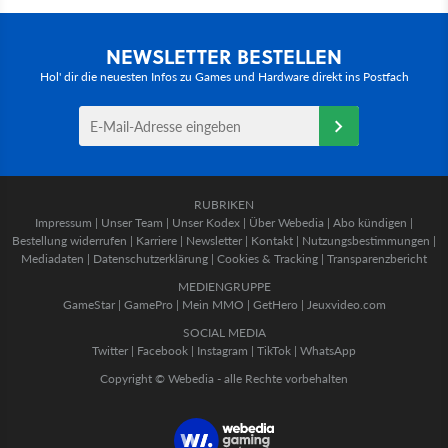
NEWSLETTER BESTELLEN
Hol' dir die neuesten Infos zu Games und Hardware direkt ins Postfach
RUBRIKEN
Impressum
|
Unser Team
|
Unser Kodex
|
Über Webedia
|
Abo kündigen
|
Bestellung widerrufen
|
Karriere
|
Newsletter
|
Kontakt
|
Nutzungsbestimmungen
|
Mediadaten
|
Datenschutzerklärung
|
Cookies & Tracking
|
Transparenzbericht
MEDIENGRUPPE
GameStar
|
GamePro
|
Mein MMO
|
GetHero
|
Jeuxvideo.com
SOCIAL MEDIA
Twitter
|
Facebook
|
Instagram
|
TikTok
|
WhatsApp
Copyright © Webedia - alle Rechte vorbehalten