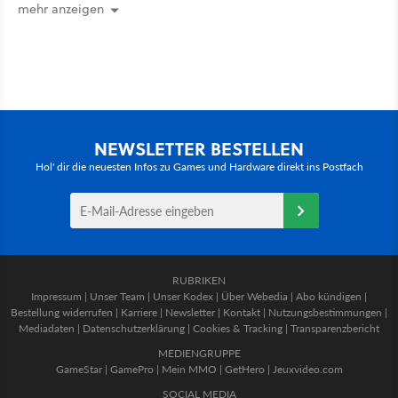
mehr anzeigen
NEWSLETTER BESTELLEN
Hol' dir die neuesten Infos zu Games und Hardware direkt ins Postfach
RUBRIKEN
Impressum
|
Unser Team
|
Unser Kodex
|
Über Webedia
|
Abo kündigen
|
Bestellung widerrufen
|
Karriere
|
Newsletter
|
Kontakt
|
Nutzungsbestimmungen
|
Mediadaten
|
Datenschutzerklärung
|
Cookies & Tracking
|
Transparenzbericht
MEDIENGRUPPE
GameStar
|
GamePro
|
Mein MMO
|
GetHero
|
Jeuxvideo.com
SOCIAL MEDIA