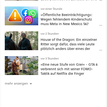
schon hat er seine erste
funktionierende PlayStation [Best of
vor einer Stunde
GameStar]
»Öffentliche Beeinträchtigung«:
Wegen fehlendem Kinderschutz
muss Meta in New Mexico 567
Millionen US-Dollar zahlen
vor 2 Stunden
House of the Dragon: Ein einzelner
Ritter sorgt dafür, dass viele Leute
plötzlich anders über eines der
umstrittensten Häuser von Game of
Thrones denken
vor 3 Stunden
»Eine neue Stufe von Gier« - GTA 6
verbrennt sich mit seiner FOMO-
Taktik auf Netflix die Finger
mehr anzeigen