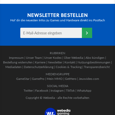
NEWSLETTER BESTELLEN
Hol' dir die neuesten Infos zu Games und Hardware direkt ins Postfach
RUBRIKEN
Impressum
|
Unser Team
|
Unser Kodex
|
Über Webedia
|
Abo kündigen
|
Bestellung widerrufen
|
Karriere
|
Newsletter
|
Kontakt
|
Nutzungsbestimmungen
|
Mediadaten
|
Datenschutzerklärung
|
Cookies & Tracking
|
Transparenzbericht
MEDIENGRUPPE
GameStar
|
GamePro
|
Mein MMO
|
GetHero
|
Jeuxvideo.com
SOCIAL MEDIA
Twitter
|
Facebook
|
Instagram
|
TikTok
|
WhatsApp
Copyright © Webedia - alle Rechte vorbehalten