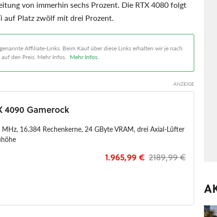
reitung von immerhin sechs Prozent. Die RTX 4080 folgt
i auf Platz zwölf mit drei Prozent.
enannte Affiliate-Links. Beim Kauf über diese Links erhalten wir je nach
auf den Preis. Mehr Infos.
Mehr Infos
.
TX 4090 Gamerock
0 MHz, 16.384 Rechenkerne, 24 GByte VRAM, drei Axial-Lüfter
uhöhe
1.965,99 €
2189,99 €
A