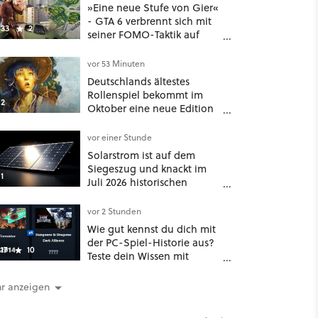
»Eine neue Stufe von Gier«
- GTA 6 verbrennt sich mit
33
2
seiner FOMO-Taktik auf
Netflix die Finger
vor 53 Minuten
Deutschlands ältestes
Rollenspiel bekommt im
2
Oktober eine neue Edition
- und nein, es ist nicht DSA
vor einer Stunde
Solarstrom ist auf dem
Siegeszug und knackt im
1
Juli 2026 historischen
Rekord – doch der wahre
Erfolg bleibt unsichtbar
vor 2 Stunden
Wie gut kennst du dich mit
der PC-Spiel-Historie aus?
17
10
Teste dein Wissen mit
unserem Minispiel
r anzeigen