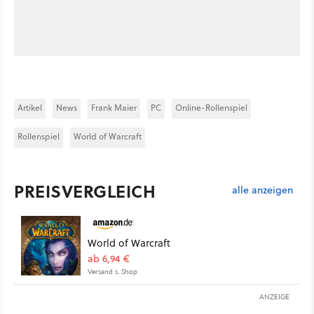
Artikel
News
Frank Maier
PC
Online-Rollenspiel
Rollenspiel
World of Warcraft
PREISVERGLEICH
alle anzeigen
World of Warcraft
ab 6,94 €
Versand s. Shop
ANZEIGE