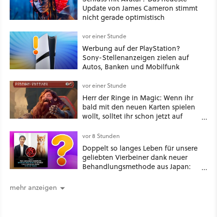
Update von James Cameron stimmt
nicht gerade optimistisch
vor einer Stunde
Werbung auf der PlayStation?
Sony-Stellenanzeigen zielen auf
Autos, Banken und Mobilfunk
vor einer Stunde
Herr der Ringe in Magic: Wenn ihr
bald mit den neuen Karten spielen
wollt, solltet ihr schon jetzt auf
Duolingo Zwergisch pauken
vor 8 Stunden
Doppelt so langes Leben für unsere
geliebten Vierbeiner dank neuer
Behandlungsmethode aus Japan:
Der Blick auf über 1.200
Kommentare zeigt, dass es nicht so
mehr anzeigen
einfach ist