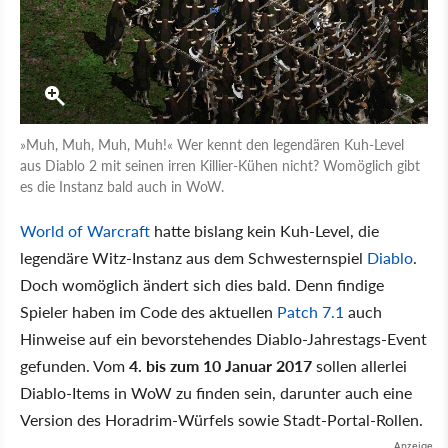
»Muh, Muh, Muh, Muh!« Wer kennt den legendären Kuh-Level
aus Diablo 2 mit seinen irren Killier-Kühen nicht? Womöglich gibt
es die Instanz bald auch in WoW.
World of Warcraft
hatte bislang kein Kuh-Level, die
legendäre Witz-Instanz aus dem Schwesternspiel
Diablo
.
Doch womöglich ändert sich dies bald. Denn findige
Spieler haben im Code des aktuellen
Patch 7.1
auch
Hinweise auf ein bevorstehendes Diablo-Jahrestags-Event
gefunden. Vom
4. bis zum 10 Januar 2017
sollen allerlei
Diablo-Items in WoW zu finden sein, darunter auch eine
Version des Horadrim-Würfels sowie Stadt-Portal-Rollen.