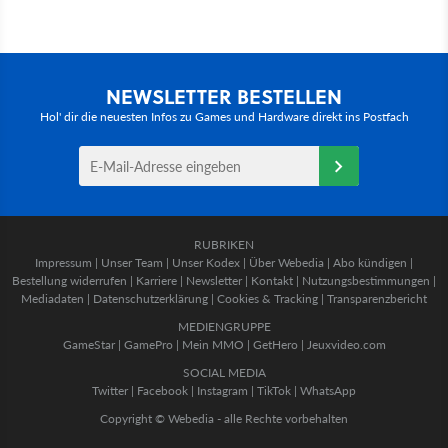
NEWSLETTER BESTELLEN
Hol' dir die neuesten Infos zu Games und Hardware direkt ins Postfach
RUBRIKEN
Impressum
|
Unser Team
|
Unser Kodex
|
Über Webedia
|
Abo kündigen
|
Bestellung widerrufen
|
Karriere
|
Newsletter
|
Kontakt
|
Nutzungsbestimmungen
|
Mediadaten
|
Datenschutzerklärung
|
Cookies & Tracking
|
Transparenzbericht
MEDIENGRUPPE
GameStar
|
GamePro
|
Mein MMO
|
GetHero
|
Jeuxvideo.com
SOCIAL MEDIA
Twitter
|
Facebook
|
Instagram
|
TikTok
|
WhatsApp
Copyright © Webedia - alle Rechte vorbehalten