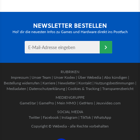
NEWSLETTER BESTELLEN
Hol' dir die neuesten Infos zu Games und Hardware direkt ins Postfach
RUBRIKEN
Impressum
|
Unser Team
|
Unser Kodex
|
Über Webedia
|
Abo kündigen
|
Bestellung widerrufen
|
Karriere
|
Newsletter
|
Kontakt
|
Nutzungsbestimmungen
|
Mediadaten
|
Datenschutzerklärung
|
Cookies & Tracking
|
Transparenzbericht
MEDIENGRUPPE
GameStar
|
GamePro
|
Mein MMO
|
GetHero
|
Jeuxvideo.com
SOCIAL MEDIA
Twitter
|
Facebook
|
Instagram
|
TikTok
|
WhatsApp
Copyright © Webedia - alle Rechte vorbehalten