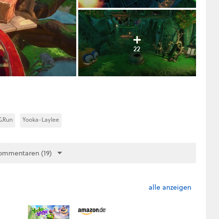
22
&Run
Yooka-Laylee
ommentaren (19)
alle anzeigen