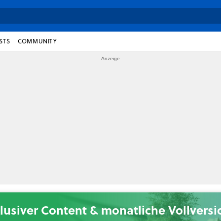
STS
COMMUNITY
lusiver Content & monatliche Vollvers