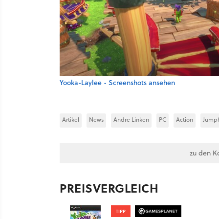
Yooka-Laylee - Screenshots ansehen
Artikel
News
Andre Linken
PC
Action
Jump
zu den K
PREISVERGLEICH
TIPP