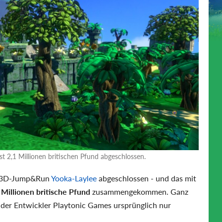
st 2,1 Millionen britischen Pfund abgeschlossen.
s 3D-Jump&Run
Yooka-Laylee
abgeschlossen - und das mit
1 Millionen britische Pfund
zusammengekommen. Ganz
 der Entwickler Playtonic Games ursprünglich nur