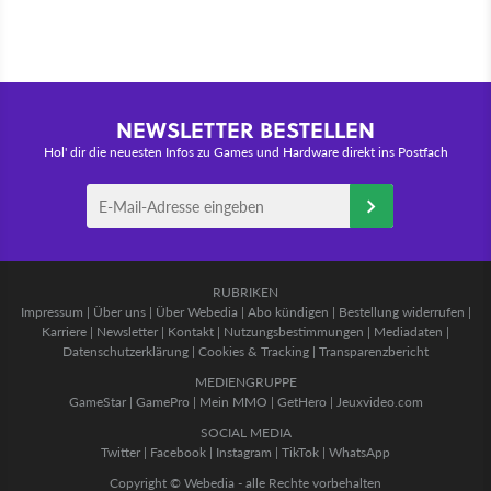
NEWSLETTER BESTELLEN
Hol' dir die neuesten Infos zu Games und Hardware direkt ins Postfach
RUBRIKEN
Impressum
|
Über uns
|
Über Webedia
|
Abo kündigen
|
Bestellung widerrufen
|
Karriere
|
Newsletter
|
Kontakt
|
Nutzungsbestimmungen
|
Mediadaten
|
Datenschutzerklärung
|
Cookies & Tracking
|
Transparenzbericht
MEDIENGRUPPE
GameStar
|
GamePro
|
Mein MMO
|
GetHero
|
Jeuxvideo.com
SOCIAL MEDIA
Twitter
|
Facebook
|
Instagram
|
TikTok
|
WhatsApp
Copyright © Webedia - alle Rechte vorbehalten