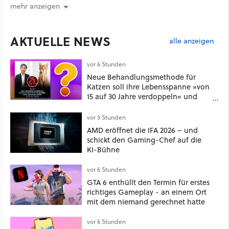
mehr anzeigen
AKTUELLE NEWS
alle anzeigen
vor 6 Stunden
Neue Behandlungsmethode für
Katzen soll ihre Lebensspanne »von
15 auf 30 Jahre verdoppeln« und
über 1.200 Kommentare setzen sich
kritisch damit auseinander
vor 3 Stunden
AMD eröffnet die IFA 2026 – und
schickt den Gaming-Chef auf die
KI-Bühne
vor 6 Stunden
GTA 6 enthüllt den Termin für erstes
richtiges Gameplay - an einem Ort
mit dem niemand gerechnet hatte
vor 6 Stunden