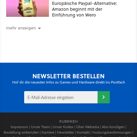
Europäische Paypal-Alternative:
Amazon beginnt mit der
Einführung von Wero
mehr anzeigen
NEWSLETTER BESTELLEN
Hol' dir die neuesten Infos zu Games und Hardware direkt ins Postfach
RUBRIKEN
Impressum
|
Unser Team
|
Unser Kodex
|
Über Webedia
|
Abo kündigen
|
Bestellung widerrufen
|
Karriere
|
Newsletter
|
Kontakt
|
Nutzungsbestimmungen
|