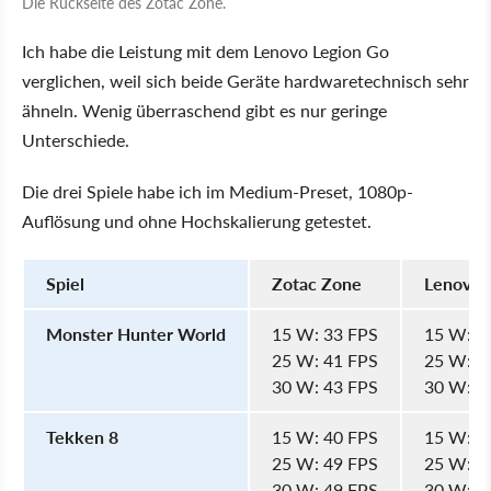
Die Rückseite des Zotac Zone.
Ich habe die Leistung mit dem Lenovo Legion Go
verglichen, weil sich beide Geräte hardwaretechnisch sehr
ähneln. Wenig überraschend gibt es nur geringe
Unterschiede.
Die drei Spiele habe ich im Medium-Preset, 1080p-
Auflösung und ohne Hochskalierung getestet.
Spiel
Zotac Zone
Lenovo 
Monster Hunter World
15 W: 33 FPS
15 W: 3
25 W: 41 FPS
25 W: 4
30 W: 43 FPS
30 W: 4
Tekken 8
15 W: 40 FPS
15 W: 4
25 W: 49 FPS
25 W: 4
30 W: 49 FPS
30 W: 4